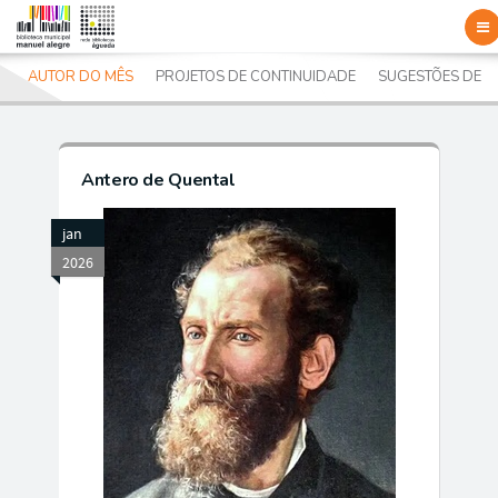
To
nav
A
AUTOR DO MÊS
PROJETOS DE CONTINUIDADE
SUGESTÕES DE L
Antero de Quental
jan
2026