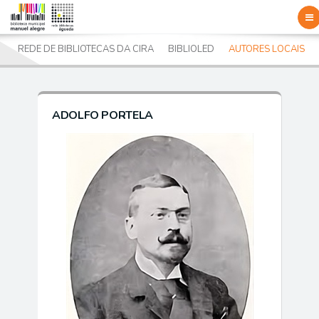
To
nav
A
REDE DE BIBLIOTECAS DA CIRA
BIBLIOLED
AUTORES LOCAIS
ADOLFO PORTELA