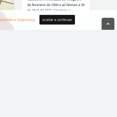
de fevereiro de 1900 e ali faleceu a 30
de Abril de 1971. Concluiu o...
ivacidade e Segurança
aceitar e continuar
m
m
sas
RSS