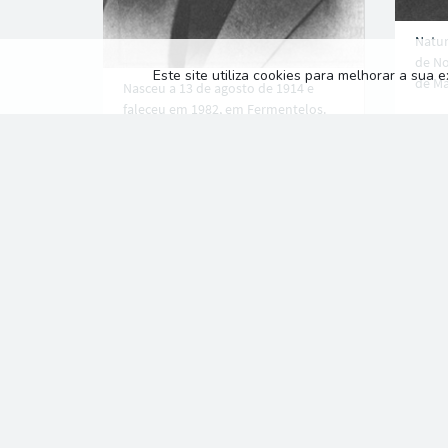
Natur
de No
Este site utiliza cookies para melhorar a sua 
de Ma
Nasceu a 13 de agosto de 1914 e
faleceu em 1982, em Fermentelos.
Ordenou-se padre em 1940, tendo...