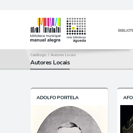
BIBLIO
Catálogo
/
Autores Locais
A
u
t
o
r
e
s
L
o
c
a
i
s
ADOLFO PORTELA
AFO