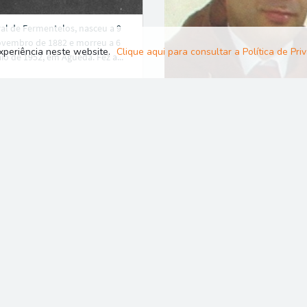
al de Fermentelos, nasceu a 9
vembro de 1882 e morreu a 6
experiência neste website.
Clique aqui para consultar a Política de Pr
io de 1952, em Águeda. Fez a...
Nascido a 8 de Maio de 1975, e
Aguada de Cima, é licenciado e
Organização e Gestão de Empre
pela...
Load next 8 article(s) (37 left)