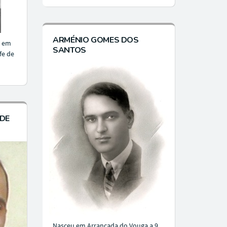
ARMÉNIO GOMES DOS
u em
SANTOS
fe de
 DE
Nasceu em Arrancada do Vouga a 9